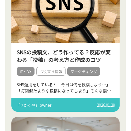
SNSの投稿文、どう作ってる？反応が変
わる「投稿」の考え方と作成のコツ
IT・DX
お役立ち情報
マーケティング
SNS運用をしていると「今日は何を投稿しよう…」
「毎回似たような投稿になってしまう」そんな悩み
を感じたことはありませんか？ 実は、多くの方が投
稿文を「思いつき」で作っていることが、うまくい
「きかくや」 owner
2026.01.29
かない原因で […]