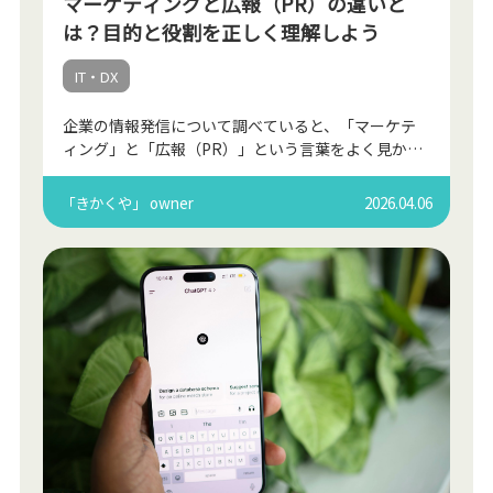
マーケティングと広報（PR）の違いと
は？目的と役割を正しく理解しよう
IT・DX
企業の情報発信について調べていると、「マーケテ
ィング」と「広報（PR）」という言葉をよく見かけ
ます。どちらも企業が情報を発信する活動ですが、
実は目的や役割は大きく異なります。 どちらも企業
「きかくや」 owner
2026.04.06
が情報を発信 […]