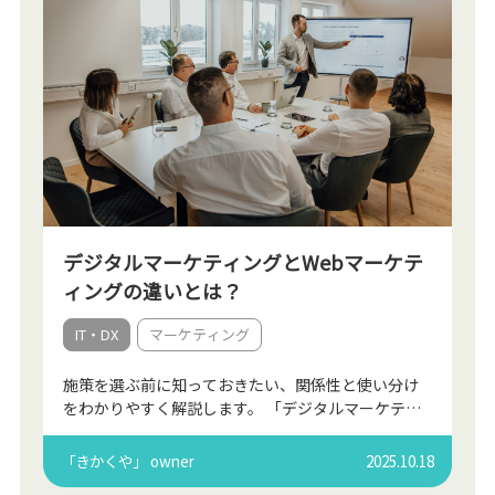
デジタルマーケティングとWebマーケテ
ィングの違いとは？
IT・DX
マーケティング
施策を選ぶ前に知っておきたい、関係性と使い分け
をわかりやすく解説します。 「デジタルマーケティ
ング」と「Webマーケティング」。どちらもよく耳
にする言葉ですが、実は指している範囲が異なりま
「きかくや」 owner
2025.10.18
す。 Web […]