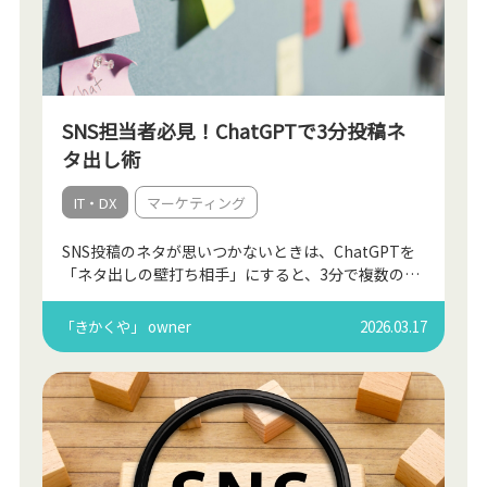
SNS担当者必見！ChatGPTで3分投稿ネ
タ出し術
IT・DX
マーケティング
SNS投稿のネタが思いつかないときは、ChatGPTを
「ネタ出しの壁打ち相手」にすると、3分で複数の投
稿アイデアを作ることができます。 SNS運用では
「継続して投稿すること」が重要ですが、毎回ゼロ
「きかくや」 owner
2026.03.17
から […]