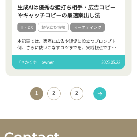
生成AIは優秀な壁打ち相手・広告コピー
やキャッチコピーの最速案出し法
IT・DX
お役立ち情報
マーケティング
本記事では、実際に広告や販促に役立つプロンプト
例、さらに使いこなすコツまでを、実践視点で丁寧
に解説します。「広告文、考える時間がない…」
「いざ考えても、結局いつも同じような表現に…」
「きかくや」 owner
2025.05.22
そんな悩みを抱えて […]
1
2
2
Contact