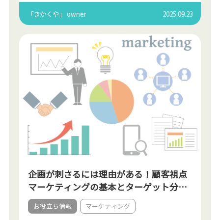
ても、本質的な企画が欠けていると成果につながり
ません。 この記事では、施策の前に考える本質のポ
「きかくや」 owner
2025.09.23
イント、誰に・ […]
企画が刺さるには理由がある！顧客視点
マーケティングの基本とターゲット分析
の進め方
お役立ち情報
マーケティング