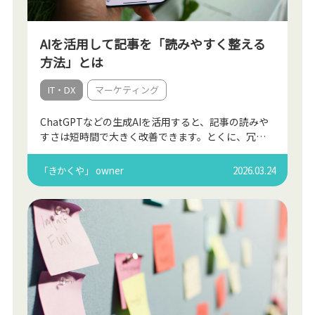
AIを活用して記事を「読みやすく整える
方法」とは
IT・DX
マーケティング
ChatGPTなどの生成AIを活用すると、記事の読みや
すさは短時間で大きく改善できます。とくに、冗長
な表現の整理や文体の統一、タイトルのブラッシュ
アップといった作業は、AIに文章をチェックさせる
「きかくや」 owner
2026.03.24
ことで […]