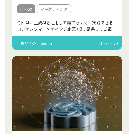
IT・DX
マーケティング
今回は、生成AIを活用して誰でもすぐに実践できる
コンテンツマーケティング施策を3つ厳選してご紹介
します。生成AIを活用すれば、構成案の作成や言い
回しの工夫、トーンの調整までスムーズに進めら
「きかくや」 owner
2025.06.20
れ、記事作成 […]