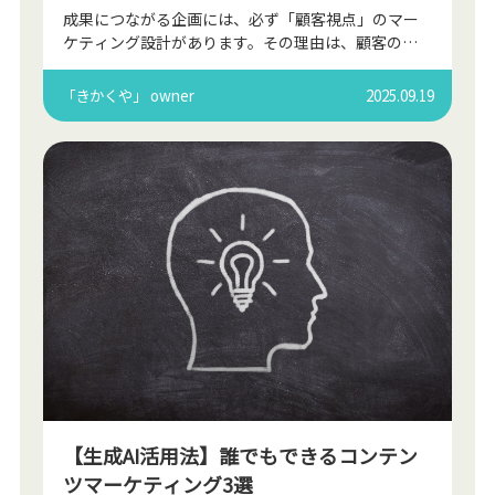
成果につながる企画には、必ず「顧客視点」のマー
ケティング設計があります。その理由は、顧客の行
動や感情に基づいた分析によって、ニーズと共鳴す
るプランが実現できるからです。この記事では、プ
「きかくや」 owner
2025.09.19
ロの企画担当者が […]
【生成AI活用法】誰でもできるコンテン
ツマーケティング3選