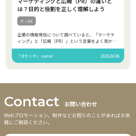
マーケティングと広報（PR）の違いと
は？目的と役割を正しく理解しよう
IT・DX
企業の情報発信について調べていると、「マーケテ
ィング」と「広報（PR）」という言葉をよく見かけ
ます。どちらも企業が情報を発信する活動ですが、
実は目的や役割は大きく異なります。 どちらも企業
「きかくや」 owner
2026.04.06
が情報を発信 […]
Contact
お問い合わせ
Webプロモーション、制作などお困りのことがあればお気
軽にご相談ください。